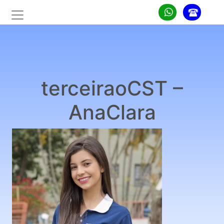
terceiraoCST –
AnaClara